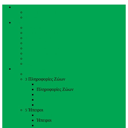
Κεντρική Σελίδα
Κεντρική Σελίδα
Ιστορικό ΖΚΛ
Επισκέπτες
Επισκέπτες
Ωράριο Λειτουργίας
Τιμές Εισιτηρίων
Πώς να έρθετε
Χάρτης του Κήπου
Κανόνες Επισκεπτών
Εγκαταστάσεις
Συχνές Ερωτήσεις
Ζώα & Προσωπικό
Ζώα & Προσωπικό
Πληροφορίες Ζώων
3
Back
Close
Πληροφορίες Ζώων
Θηλαστικά
Πουλιά
Ερπετά
Ήπειροι
5
Back
Close
Ήπειροι
Αμερική