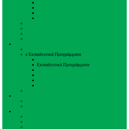
Ασία
Αυστραλία
Αφρική
Ευρώπη
Περιβαλλοντικός Εμπλουτισμός
Κτηνίατρος - Ζωολόγος
Φροντιστές Ζώων
Προσωπικό Ζωολογικού Κήπου
Εκπαίδευση & Έρευνα
Εκπαίδευση & Έρευνα
Εκπαιδευτικά Προγράμματα
4
Back
Close
Εκπαιδευτικά Προγράμματα
Σχολικά
Διαλέξεις
Ξεναγήσεις σχολείων
Εκπαιδευτικά Ταΐσματα Ζώων
Προγράμματα αναπαραγωγής
Νέα & Εκδηλώσεις
Νέα & Εκδηλώσεις
Τελευταία Νέα
Στηρίξτε μας
Στηρίξτε μας
Υιοθεσία Ζώου
Εθελοντισμός