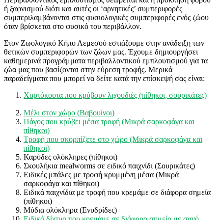
ή ξαφνισμού διότι και αυτές οι ‘αρνητικές’ συμπεριφορές
συμπεριλαμβάνονται στις φυσιολογικές συμπεριφορές ενός ζώου
όταν βρίσκεται στο φυσικό του περιβάλλον.
Στον Ζωολογικό Κήπο Λεμεσού εστιάζουμε στην ανάδειξη των
θετικών συμπεριφορών των ζώων μας. Έχουμε δημιουργήσει
καθημερινά προγράμματα περιβαλλοντικού εμπλουτισμού για τα
ζώα μας που βασίζονται στην εύρεση τροφής. Μερικά
παραδείγματα που μπορεί να δείτε κατά την επίσκεψή σας είναι:
Χαρτόκουτα που κρύβουν λιχουδιές (πίθηκοι, σουρικάτες)
Μέλι στον χώρο (Βαβουίνοι)
Πάγος που κρύβει μέσα τροφή (Μικρά σαρκοφάγα και
πίθηκοι)
Τροφή που σκορπίζετε στο χώρο (Μικρά σαρκοφάγα και
πίθηκοι)
Καρύδες ολόκληρες (πίθηκοι)
Σκουλήκια mealworms σε ειδικό παιχνίδι (Σουρικάτες)
Ειδικές μπάλες με τροφή κρυμμένη μέσα (Μικρά
σαρκοφάγα και πίθηκοι)
Ειδικά παιχνίδια με τροφή που κρεμάμε σε διάφορα σημεία
(πίθηκοι)
Μύδια ολόκληρα (Ενυδρίδες)
Ειδικά δίχτυα που κρεμάμε σε διάφορα σημεία με σανό