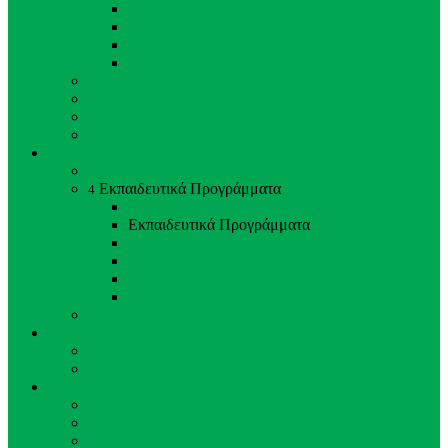
Ασία
Αυστραλία
Αφρική
Ευρώπη
Περιβαλλοντικός Εμπλουτισμός
Κτηνίατρος - Ζωολόγος
Φροντιστές Ζώων
Προσωπικό Ζωολογικού Κήπου
Εκπαίδευση & Έρευνα
Εκπαίδευση & Έρευνα
Εκπαιδευτικά Προγράμματα
4
Back
Close
Εκπαιδευτικά Προγράμματα
Σχολικά
Διαλέξεις
Ξεναγήσεις σχολείων
Εκπαιδευτικά Ταΐσματα Ζώων
Προγράμματα αναπαραγωγής
Νέα & Εκδηλώσεις
Νέα & Εκδηλώσεις
Τελευταία Νέα
Στηρίξτε μας
Στηρίξτε μας
Υιοθεσία Ζώου
Εθελοντισμός