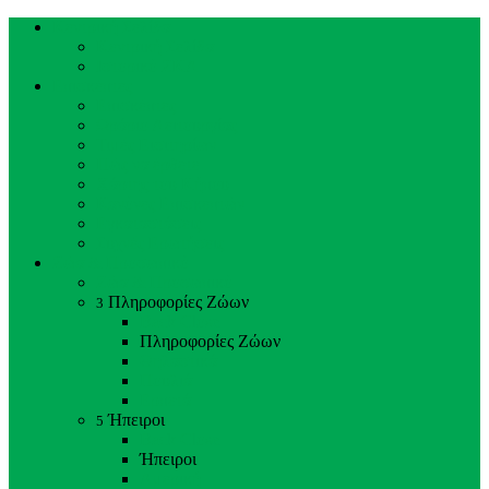
Κεντρική Σελίδα
Κεντρική Σελίδα
Ιστορικό ΖΚΛ
Επισκέπτες
Επισκέπτες
Ωράριο Λειτουργίας
Τιμές Εισιτηρίων
Πώς να έρθετε
Χάρτης του Κήπου
Κανόνες Επισκεπτών
Εγκαταστάσεις
Συχνές Ερωτήσεις
Ζώα & Προσωπικό
Ζώα & Προσωπικό
Πληροφορίες Ζώων
3
Back
Close
Πληροφορίες Ζώων
Θηλαστικά
Πουλιά
Ερπετά
Ήπειροι
5
Back
Close
Ήπειροι
Αμερική