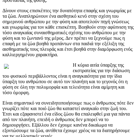
προστασίας της φύσης.
Δίνουν στους επισκέπτες την δυνατότητα επαφής και γνωριμίας με
τα ζώα. Αναπληρώνουν ένα αισθητικό κενό στην σχέση του
σημερινού ανθρώπου με την φύση και αποτελούν πηγή γνώσεως
και γνωριμίας για τον κάθε επισκέπτη. Βοηθούν στην αφύπνιση της
τόσο αναγκαίας συναισθηματικές σχέσης του ανθρώπου με την
φύση και το ζωντανό της μέρος. Δεν πρέπει να ξεχνούμε πως η
επαφή με τα ζώα βοηθά προπάντων στα παιδιά την εξέλιξη της
αισθηματικής τους πλευράς και έτσι βοηθά στην διαμόρφωση ενός
καλλιεργημένου χαρακτήρα.
Η κύρια αιτία ύπαρξης της
εκστρατείας για την διάσωση
του φυσικού περιβάλλοντος είναι η αναγκαιότητα για την ίδια
ύπαρξη του ανθρώπου σε αυτό τον πλανήτη και το γεγονός ότι η
φύση σε όλη την πολυμορφία και τελειότητα είναι αμίμητη και
τόσο όμορφη.
Είναι σημαντικό να συνειδητοποιήσουμε πως ο άνθρωπος πότε δεν
γνωρίζει πότε και ποιό ζώο θα καταστεί αναγκαίο στην ζωή του.
Έτσι και εξαφανιστεί ένα είδος ζώου θα επαλειφθεί μια για πάντα
από τον πλανήτη, επειδή ο άνθρωπος δεν μπορεί να το
δημιουργήσει. Εξάλλου δεν έχουμε κανένα δικαίωμα να
εξοντώσουμε τα ζώα, αντίθετα έχουμε χρέος να τα διατηρήσουμε
για τις μελλοντικές γενιές.