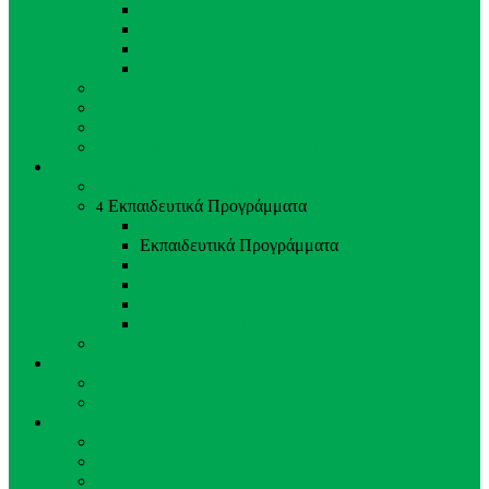
Ασία
Αυστραλία
Αφρική
Ευρώπη
Περιβαλλοντικός Εμπλουτισμός
Κτηνίατρος - Ζωολόγος
Φροντιστές Ζώων
Προσωπικό Ζωολογικού Κήπου
Εκπαίδευση & Έρευνα
Εκπαίδευση & Έρευνα
Εκπαιδευτικά Προγράμματα
4
Back
Close
Εκπαιδευτικά Προγράμματα
Σχολικά
Διαλέξεις
Ξεναγήσεις σχολείων
Εκπαιδευτικά Ταΐσματα Ζώων
Προγράμματα αναπαραγωγής
Νέα & Εκδηλώσεις
Νέα & Εκδηλώσεις
Τελευταία Νέα
Στηρίξτε μας
Στηρίξτε μας
Υιοθεσία Ζώου
Εθελοντισμός