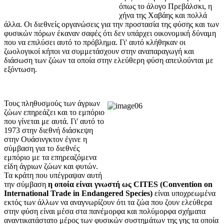
όπως το άλογο Πρεβάλσκι, η
χήνα της Χαβάης και πολλά
άλλα. Οι διεθνείς οργανώσεις για την προστασία της φύσης και των
φυσικών πόρων έκαναν σαφές ότι δεν υπάρχει οικονομική δύναμη
που να επιλύσει αυτό το πρόβλημα. Γι' αυτό κλήθηκαν οι
ζωολογικοί κήποι να συμμετάσχουν στην αναπαραγωγή και
διάσωση των ζώων τα οποία στην ελεύθερη φύση απειλούνται με
εξόντωση.
Τους πληθυσμούς των άγριων
ζώων επηρεάζει και το εμπόριο
που γίνεται με αυτά. Γι' αυτό το
1973 στην διεθνή διάσκεψη
στην Ουάσινγκτον έγινε η
σύμβαση για το διεθνές
εμπόριο με τα επηρεαζόμενα
είδη άγριων ζώων και φυτών.
Τα κράτη που υπέγραψαν αυτή
την σύμβαση
η οποία είναι γνωστή ως CITES (Convention on
International Trade in Endangered Species)
είναι υποχρεωμένα
εκτός των άλλων να αναγνωρίζουν ότι τα ζώα που ζουν ελεύθερα
στην φύση είναι μέσα στα πανέμορφα και πολύμορφα σχήματα
αναντικατάστατο μέρος των φυσικών συστημάτων της γης τα οποία