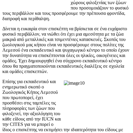
χώρους φιλοξενίας των ζώων
που προσομοιάζουν το φυσικό
τους περιβάλλον και τους προσφέρουμε την πρέπουσα φροντίδα,
διατροφή και περίθαλψη.
Δίνεται η ευκαιρία στον επισκέπτη να βρίσκεται σε ένα ευχάριστο
φυσικό περιβάλλον, να νιώθει ότι έχει μια αμεσότητα με τα ζώα
μακριά από μεταλλικές και τσιμεντένιες κατασκευές. Σκοπός του
ζωολογικού μας κήπου είναι να προσφέρουμε στους πολίτες της
Λεμεσού ένα εκπαιδευτικό και ψυχαγωγικό κέντρο το οποίο έχουν
την δυνατότητα να επισκέπτονται όλες οι ηλικίες, οικογένειες και
ομάδες. Έχει δημιουργηθεί ένα σύγχρονο εκπαιδευτικό κέντρο
όπου θα πραγματοποιούνται εκπαιδευτικές διαλέξεις σε σχολεία
και ομάδες επισκεπτών.
Επίσης για εκπαιδευτικό και
ενημερωτικό σκοπό ο
Ζωολογικός Κήπος Λεμεσού
που πρωτοπορεί, έχει
προσθέσει στις ταμπέλες τις
πληροφορίες των ζώων που
φιλοξενεί, την αξιολόγηση του
κάθε είδους από την IUCN και
την CITES για να μπορεί ο
ίδιος ο επισκέπτης να εκτιμήσει την ιδιαιτερότητα του είδους με