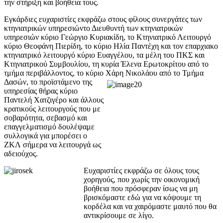
την στήριξη και βοήθεια τους.
Εγκάρδιες ευχαριστίες εκφράζω στους φίλους συνεργάτες των
κτηνιατρικών υπηρεσιώντο Διευθυντή των κτηνιατρικών
υπηρεσιών κύριο Γεώργιο Κυριακίδη, το Κτηνιατρικό Λειτουργό
κύριο Θεοφάνη Πιερίδη, το κύριο Ηλία Παντέχη και τον επαρχιακο
κτηνιατρικό λειτουργό κύριο Ευαγγέλου, τα μέλη του ΠΚΣ και
Κτηνιατρικού Συμβουλίου, τη κυρία Έλενα Ερωτοκρίτου από το
τμήμα περιβάλλοντος, το κύριο Χάρη Νικολάου από το
Τμήμα
Δασών, το προϊστάμενο της
υπηρεσίας θήρας κύριο
Παντελή Χατζιγέρο και άλλους
κρατικούς λειτουργούς που με
σοβαρότητα, σεβασμό και
επαγγελματισμό δουλέψαμε
συλλογικά για μπορέσει ο
ΖΚΛ σήμερα να λειτουργά ως
αδειούχος.
Ευχαριστίες εκφράζω σε όλους τους
χορηγούς, που χωρίς την οικονομική
βοήθεια που πρόσφεραν ίσως να μη
βρισκόμαστε εδώ για να κόψουμε τη
κορδέλα και να χαιρόμαστε μαυτό που θα
αντικρίσουμε σε λίγο.