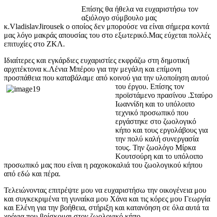
Επίσης θα ήθελα να ευχαριστήσω τον
αξιόλογο σύμβουλο μας
κ.VladislavJirousek ο οποίος δεν μπορούσε να είναι σήμερα κοντά
μας λόγο μακράς απουσίας του στο εξωτερικό.Μας εύχεται πολλές
επιτυχίες στο ΖΚΛ.
Ιδιαίτερες και εγκάρδιες ευχαριστίες εκφράζω στη δημοτική
αρχιτέκτονα κ.Λένια Μπέρου για την μεγάλη και επίμονη
προσπάθεια που καταβάλαμε από κοινού για την
υλοποίηση αυτού
του έργου. Επίσης τον
προϊστάμενο πρασίνου .Σταύρο
Ιωαννίδη και το υπόλοιπο
τεχνικό προσωπικό που
εργάστηκε στο ζωολογικό
κήπο και τους εργολάβους για
την πολύ καλή συνεργασία
τους. Την ζωολόγο Μίρκα
Κουτσούρη και το υπόλοιπο
προσωπικό μας που είναι η ραχοκοκαλιά του ζωολογικού κήπου
από εδώ και πέρα.
Τελειώνοντας επιτρέψτε μου να ευχαριστήσω την οικογένεια μου
και συγκεκριμένα τη γυναίκα μου Χάνα και τις κόρες μου Γεωργία
και Ελένη για την βοήθεια, στήριξη και κατανόηση σε όλα αυτά τα
χρόνια που βρίσκομαι στον ζωολογικό κήπο.