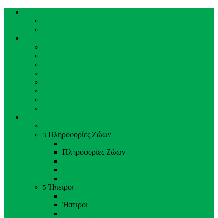
Κεντρική Σελίδα
Κεντρική Σελίδα
Ιστορικό ΖΚΛ
Επισκέπτες
Επισκέπτες
Ωράριο Λειτουργίας
Τιμές Εισιτηρίων
Πώς να έρθετε
Χάρτης του Κήπου
Κανόνες Επισκεπτών
Εγκαταστάσεις
Συχνές Ερωτήσεις
Ζώα & Προσωπικό
Ζώα & Προσωπικό
Πληροφορίες Ζώων
3
Back
Close
Πληροφορίες Ζώων
Θηλαστικά
Πουλιά
Ερπετά
Ήπειροι
5
Back
Close
Ήπειροι
Αμερική