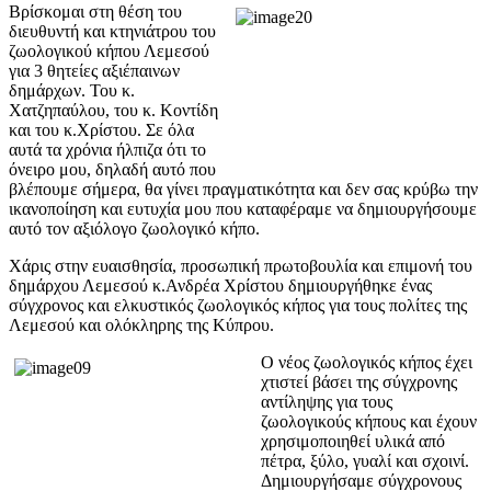
Βρίσκομαι στη θέση του
διευθυντή και κτηνιάτρου του
ζωολογικού κήπου Λεμεσού
για 3 θητείες αξιέπαινων
δημάρχων. Του κ.
Χατζηπαύλου, του κ. Κοντίδη
και του κ.Χρίστου. Σε όλα
αυτά τα χρόνια ήλπιζα ότι το
όνειρο μου, δηλαδή αυτό που
βλέπουμε σήμερα, θα γίνει πραγματικότητα και δεν σας κρύβω την
ικανοποίηση και ευτυχία μου που καταφέραμε να δημιουργήσουμε
αυτό τον αξιόλογο ζωολογικό κήπο.
Χάρις στην ευαισθησία, προσωπική πρωτοβουλία και επιμονή του
δημάρχου Λεμεσού κ.Ανδρέα Χρίστου δημιουργήθηκε ένας
σύγχρονος και ελκυστικός ζωολογικός κήπος για τους πολίτες της
Λεμεσού και ολόκληρης της Κύπρου.
Ο νέος ζωολογικός κήπος έχει
χτιστεί βάσει της σύγχρονης
αντίληψης για τους
ζωολογικούς κήπους και έχουν
χρησιμοποιηθεί υλικά από
πέτρα, ξύλο, γυαλί και σχοινί.
Δημιουργήσαμε σύγχρονους