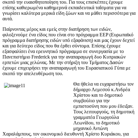
σκοπό την ευαισθητοποίηση του. Για τους επισκέπτες έχουμε
επίσης καθιερωμένα καθημερινά εκπαιδευτικά ταΐσματα για να
γνωρίσει καλύτερα μερικά είδη ζώων και να μάθει περισσότερα για
αυτά.
Παίρνοντας μέρος και εμείς στην διατήρηση των ειδών,
φιλοξενούμε ένα είδος που είναι στο πρόγραμμα EEP (Ευρωπαϊκό
πρόγραμμα διατήρησης ειδών υπό εξαφάνιση) και μας έχουν δεχτεί
και για δεύτερο είδος που θα έρθει σύντομα. Επίσης έχουμε
εξασφαλίσει ένα ερευνητικό πρόγραμμα σε συνεργασία με το
Πανεπιστήμιο Frederick για την αναπαραγωγή δυο Κυπριακών
ερπετών μιας χελώνας. Με την στήριξη του Τμήματος Δασών
έχουμε επιχειρήσει την αναπαραγωγή του Ευρασιατικού Γύπα με
σκοπό την απελευθέρωση του.
Θα ήθελα να ευχαριστήσω τον
δήμαρχο Λεμεσού κ.Ανδρέα
Χρίστου και το δημοτικό
συμβούλιο για την
εμπιστοσύνη που μου έδειξαν.
Τους λειτουργούς, τη δημοτική
γραμματέα Γεωργούλα
Λεωνίδου, το δημοτικό
μηχανικό Αντώνη
Χαραλάμπους, τον οικονομικό διευθυντή Χρίστο Κυριάκου, για