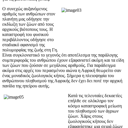
Ο συνεχώς αυξανόμενος
αριθμός των ανθρώπων στον
πλανήτη μας οδήγησε την
εκδίωξη των ζώων από τους
αρχικούς βιότοπους τους. Η
καταστροφή του φυσικού
περιβάλλοντος οδήγησε στο
σταδιακό αφανισμό της
πολυμορφίας της ζωής στη Γη.
Είναι συγκλονιστικό το γεγονός ότι αποτέλεσμα της παράλογης
συμπεριφοράς του ανθρώπου έχουν εξαφανιστεί ακόμη και τα είδη
των ζώων που ζούσαν σε μεγάλους αριθμούς. Για παράδειγμα
ακόμα στις αρχές του περασμένου αιώνα η Αφρική θεωρείτο σαν
ένας μοναδικός ζωολογικός κήπος. Σήμερα η πλειοψηφία του
ανθρώπινου πληθυσμού της Αφρικής δεν έχει δει ποτέ την αρχική
πανίδα της ηπείρου αυτής.
Κατά τις τελευταίες δεκαετίες
επήλθε σε ολόκληρο τον
κόσμο καταστροφική μείωση
του πληθυσμού των άγριων
ζώων. Χάρις στους
ζωολογικούς κήπους δεν
εξαφανίστηκε μια σειρά ζώων