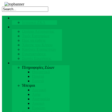
Κεντρική Σελίδα
Ιστορικό ΖΚΛ
Επισκέπτες
Ωράριο Λειτουργίας
Τιμές Εισιτηρίων
Πώς να έρθετε
Χάρτης του Κήπου
Κανόνες Επισκεπτών
Εγκαταστάσεις
Συχνές Ερωτήσεις
Ζώα & Προσωπικό
Πληροφορίες Ζώων
Θηλαστικά
Πουλιά
Ερπετά
Ήπειροι
Αμερική
Ασία
Αυστραλία
Αφρική
Ευρώπη