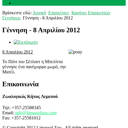
Επικοινωνία
Βρίσκεστε εδώ:
Αρχική
Επισκέπτες
Κανόνες Επισκεπτών
Γεννήσεις
Γέννηση - 8 Απριλίου 2012
Γέννηση - 8 Απριλίου 2012
8 Απριλίου 2012
Το Πόνι του Σέτλαντ η Μπελίντα
γέννησε ένα πανέμορφο μωρό, την
Μισέλ.
Επικοινωνία
Ζωολογικός Κήπος Λεμεσού
Τηλ: +357-25588345
Email:
info@limassolzoo.com
Fax: +357-25581012
© Copyright 2012 Limassol Zoo - All rights reserved