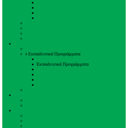
Ασία
Αυστραλία
Αφρική
Ευρώπη
Περιβαλλοντικός Εμπλουτισμός
Κτηνίατρος - Ζωολόγος
Φροντιστές Ζώων
Προσωπικό Ζωολογικού Κήπου
Εκπαίδευση & Έρευνα
Εκπαίδευση & Έρευνα
Εκπαιδευτικά Προγράμματα
4
Back
Close
Εκπαιδευτικά Προγράμματα
Σχολικά
Διαλέξεις
Ξεναγήσεις σχολείων
Εκπαιδευτικά Ταΐσματα Ζώων
Προγράμματα αναπαραγωγής
Νέα & Εκδηλώσεις
Νέα & Εκδηλώσεις
Τελευταία Νέα
Στηρίξτε μας
Στηρίξτε μας
Υιοθεσία Ζώου
Εθελοντισμός