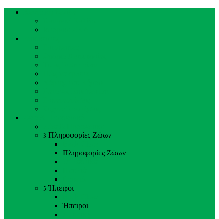
Κεντρική Σελίδα
Κεντρική Σελίδα
Ιστορικό ΖΚΛ
Επισκέπτες
Επισκέπτες
Ωράριο Λειτουργίας
Τιμές Εισιτηρίων
Πώς να έρθετε
Χάρτης του Κήπου
Κανόνες Επισκεπτών
Εγκαταστάσεις
Συχνές Ερωτήσεις
Ζώα & Προσωπικό
Ζώα & Προσωπικό
Πληροφορίες Ζώων
3
Back
Close
Πληροφορίες Ζώων
Θηλαστικά
Πουλιά
Ερπετά
Ήπειροι
5
Back
Close
Ήπειροι
Αμερική